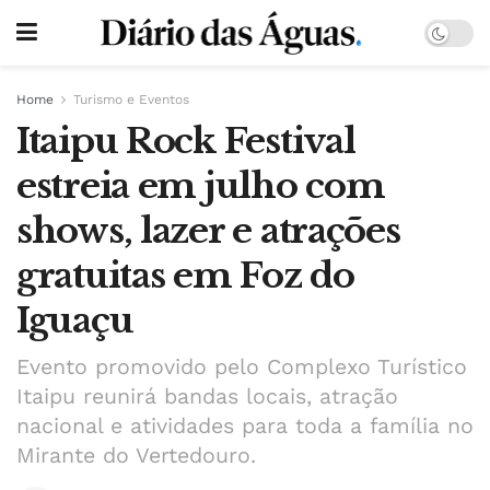
Home
Turismo e Eventos
Itaipu Rock Festival
estreia em julho com
shows, lazer e atrações
gratuitas em Foz do
Iguaçu
Evento promovido pelo Complexo Turístico
Itaipu reunirá bandas locais, atração
nacional e atividades para toda a família no
Mirante do Vertedouro.