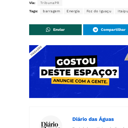
Via:
TribunaPR
Tags:
barragem
Energia
Foz do Iguaçu
Itaip
Enviar
Compartilhar
Diário das Águas