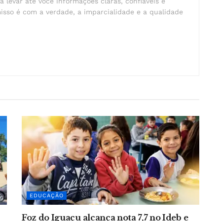
a levar até você informações claras, confiáveis e
isso é com a verdade, a imparcialidade e a qualidade
EDUCAÇÃO
Foz do Iguaçu alcança nota 7,7 no Ideb e