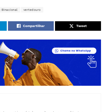
u Binacional
vertedouro
Compartilhar
Tweet