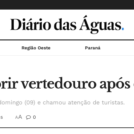
Região Oeste
Paraná
abrir vertedouro após
domingo (09) e chamou atenção de turistas.
A
0
25
A