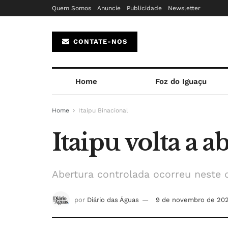
Quem Somos
Anuncie
Publicidade
Newsletter
CONTATE-NOS
Home
Foz do Iguaçu
Home
Itaipu Binacional
Itaipu volta a 
Abertura controlada ocorreu neste 
por
Diário das Águas
9 de novembro de 20