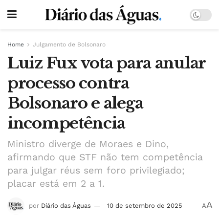
Home
Julgamento de Bolsonaro
Luiz Fux vota para anular
processo contra
Bolsonaro e alega
incompetência
Ministro diverge de Moraes e Dino,
afirmando que STF não tem competência
para julgar réus sem foro privilegiado;
placar está em 2 a 1.
A
por
Diário das Águas
10 de setembro de 2025
A