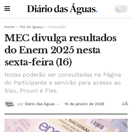
Home
Foz do Iguaçu
Educação
MEC divulga resultados
do Enem 2025 nesta
sexta-feira (16)
Notas poderão ser consultadas na Página
do Participante e servirão para acesso ao
Sisu, Prouni e Fies.
A
por
Diário das Águas
15 de janeiro de 2026
A