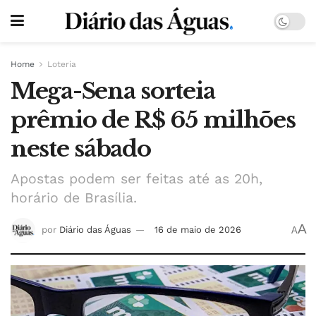
Home
Loteria
Mega-Sena sorteia
prêmio de R$ 65 milhões
neste sábado
Apostas podem ser feitas até as 20h,
horário de Brasília.
A
por
Diário das Águas
16 de maio de 2026
A