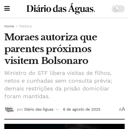
Home
Política
Moraes autoriza que
parentes próximos
visitem Bolsonaro
Ministro do STF libera visitas de filhos,
netos e cunhadas sem consulta prévia;
demais restrições da prisão domiciliar
foram mantidas.
A
por
Diário das Águas
6 de agosto de 2025
A