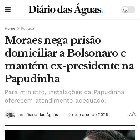
Home
Política
Moraes nega prisão
domiciliar a Bolsonaro e
mantém ex-presidente na
Papudinha
Para ministro, instalações da Papudinha
oferecem atendimento adequado.
A
por
Diário das Águas
2 de março de 2026
A