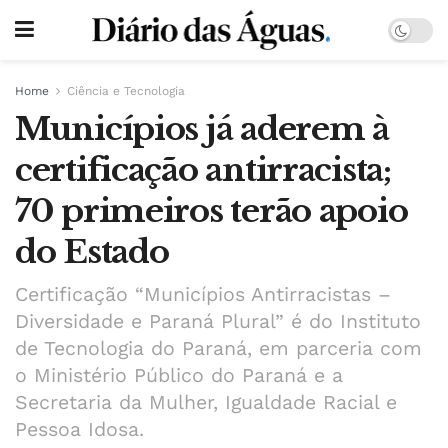
Home
Ciência e Tecnologia
Municípios já aderem à
certificação antirracista;
70 primeiros terão apoio
do Estado
Certificação “Municípios Antirracistas –
Diversidade e Paraná Plural” é do Instituto
de Tecnologia do Paraná, em parceria com
o Ministério Público do Paraná e a
Secretaria da Mulher, Igualdade Racial e
Pessoa Idosa.