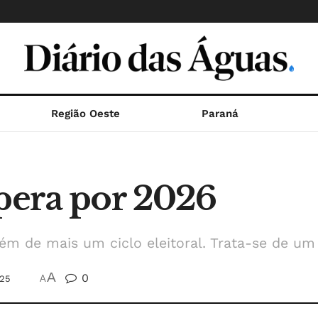
Região Oeste
Paraná
spera por 2026
ém de mais um ciclo eleitoral. Trata-se de um
A
0
025
A