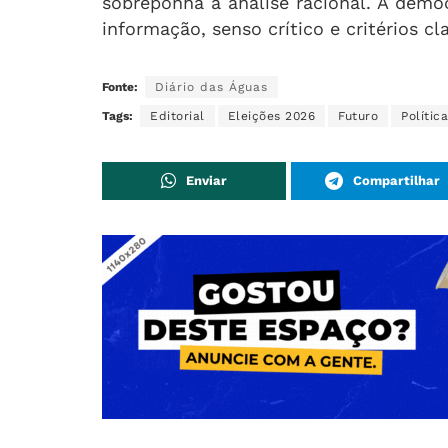
sobreponha à análise racional. A democ
informação, senso crítico e critérios cl
Fonte:
Diário das Águas
Tags:
Editorial
Eleições 2026
Futuro
Política
Enviar
Compartilhar