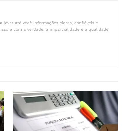
a levar até você informações claras, confiáveis e
isso é com a verdade, a imparcialidade e a qualidade