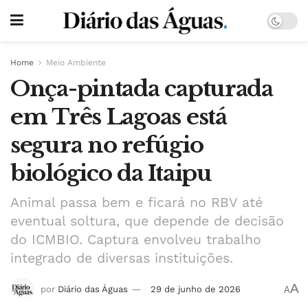
Home
Meio Ambiente
Onça-pintada capturada
em Três Lagoas está
segura no refúgio
biológico da Itaipu
Animal passa bem e ficará no RBV até
eventual soltura, que depende de decisão
do ICMBIO. Captura envolveu trabalho
integrado de diversas instituições.
A
por
Diário das Águas
29 de junho de 2026
A