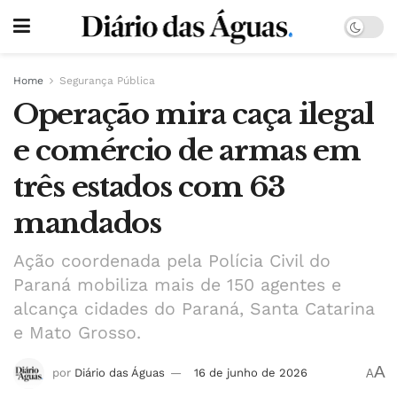
Home
Segurança Pública
Operação mira caça ilegal
e comércio de armas em
três estados com 63
mandados
Ação coordenada pela Polícia Civil do
Paraná mobiliza mais de 150 agentes e
alcança cidades do Paraná, Santa Catarina
e Mato Grosso.
A
por
Diário das Águas
16 de junho de 2026
A