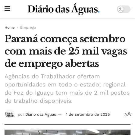
Home
Emprego
Paraná começa setembro
com mais de 25 mil vagas
de emprego abertas
Agências do Trabalhador ofertam
oportunidades em todo o estado; regional
de Foz do Iguaçu tem mais de 2 mil postos
de trabalho disponíveis.
A
por
Diário das Águas
1 de setembro de 2025
A