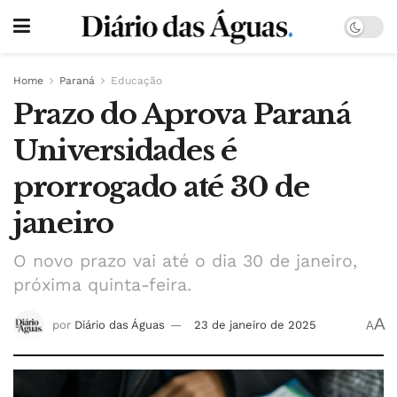
Home
Paraná
Educação
Prazo do Aprova Paraná
Universidades é
prorrogado até 30 de
janeiro
O novo prazo vai até o dia 30 de janeiro,
próxima quinta-feira.
A
por
Diário das Águas
23 de janeiro de 2025
A