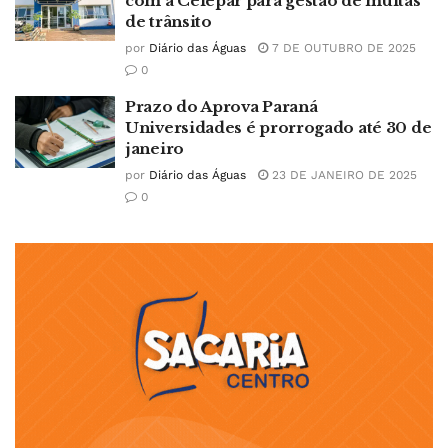
com a Celepar para gestão de multas
de trânsito
por
Diário das Águas
7 DE OUTUBRO DE 2025
0
Prazo do Aprova Paraná
Universidades é prorrogado até 30 de
janeiro
por
Diário das Águas
23 DE JANEIRO DE 2025
0