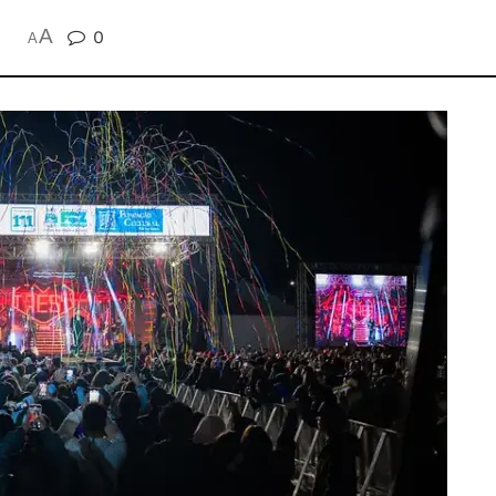
A
0
A