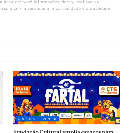
a levar até você informações claras, confiáveis e
isso é com a verdade, a imparcialidade e a qualidade
CULTURA E EVENTOS
Fundação Cultural amplia espaços para