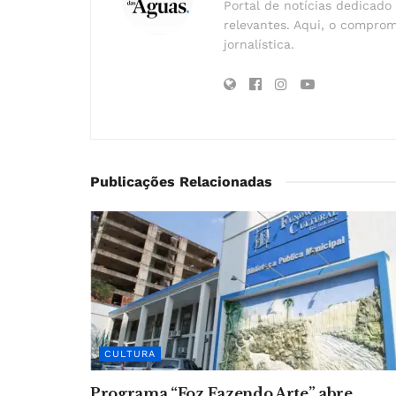
Portal de notícias dedicado 
relevantes. Aqui, o comprom
jornalística.
Publicações Relacionadas
CULTURA
Programa “Foz Fazendo Arte” abre