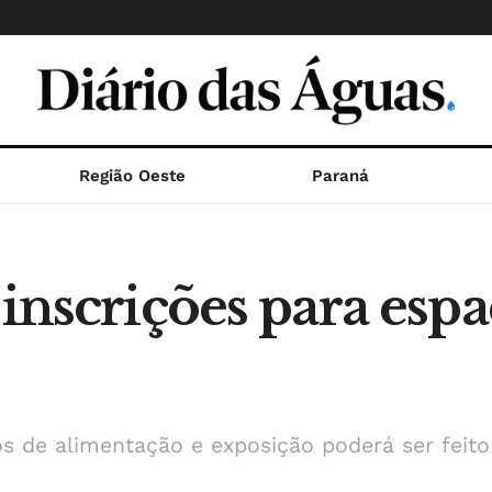
Região Oeste
Paraná
 inscrições para esp
s de alimentação e exposição poderá ser feito