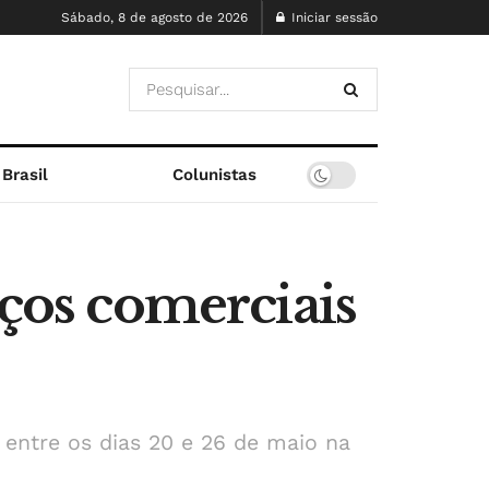
Sábado, 8 de agosto de 2026
Iniciar sessão
Brasil
Colunistas
aços comerciais
 entre os dias 20 e 26 de maio na