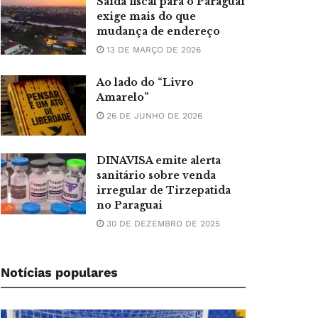
Saída fiscal para o Paraguai
exige mais do que
mudança de endereço
13 DE MARÇO DE 2026
Ao lado do “Livro
Amarelo”
26 DE JUNHO DE 2026
DINAVISA emite alerta
sanitário sobre venda
irregular de Tirzepatida
no Paraguai
30 DE DEZEMBRO DE 2025
Notícias populares