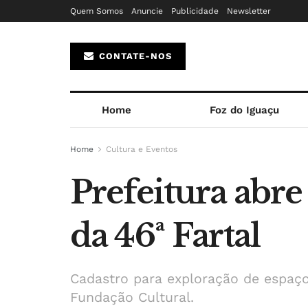
Quem Somos
Anuncie
Publicidade
Newsletter
CONTATE-NOS
Home
Foz do Iguaçu
Home
Cultura e Eventos
Prefeitura abre
da 46ª Fartal
Cadastro para exploração de espaço
Fundação Cultural.