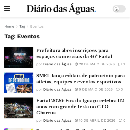
Home
Tag
Eventos
Tag:
Eventos
Prefeitura abre inscrições para
espaços comerciais da 46ª Fartal
por
Diário das Águas
20 DE MAIO DE 2026
0
SMEL lança editais de patrocínio para
atletas, equipes e eventos esportivos
por
Diário das Águas
5 DE MAIO DE 2026
0
Fartal 2026: Foz do Iguaçu celebra 112
anos com grande festa no CTG
Charrua
por
Diário das Águas
10 DE ABRIL DE 2026
0