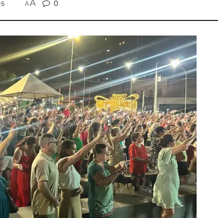
A
0
25
A