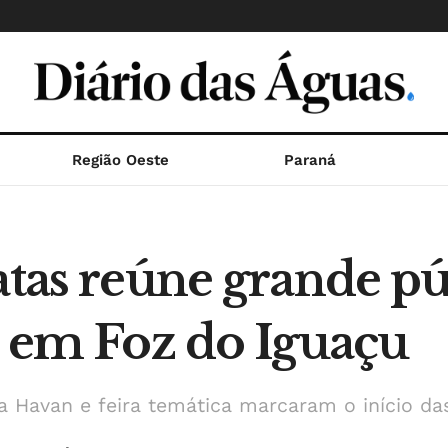
Região Oeste
Paraná
atas reúne grande pú
l em Foz do Iguaçu
 Havan e feira temática marcaram o início das