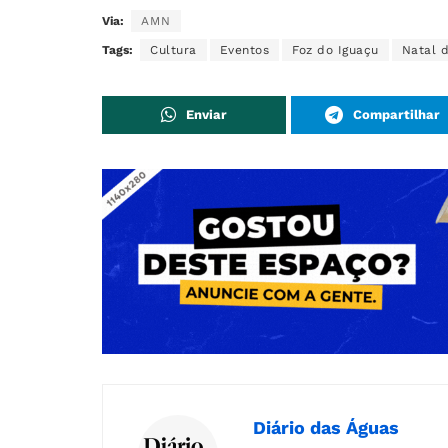
Via:
AMN
Tags:
Cultura
Eventos
Foz do Iguaçu
Natal 
Enviar
Compartilhar
Diário das Águas