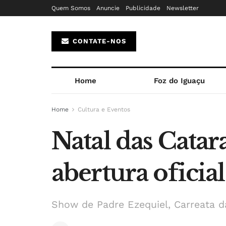
Quem Somos
Anuncie
Publicidade
Newsletter
CONTATE-NOS
Home
Foz do Iguaçu
Home
Cultura e Eventos
Natal das Catar
abertura oficia
Show de Padre Ezequiel, Carreata da