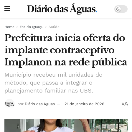
Home
Foz do Iguaçu
Saúde
Prefeitura inicia oferta do
implante contraceptivo
Implanon na rede pública
Município recebeu mil unidades do
método, que passa a integrar o
planejamento familiar nas UBS.
A
por
Diário das Águas
21 de janeiro de 2026
A