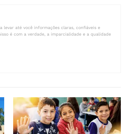
a levar até você informações claras, confiáveis e
isso é com a verdade, a imparcialidade e a qualidade