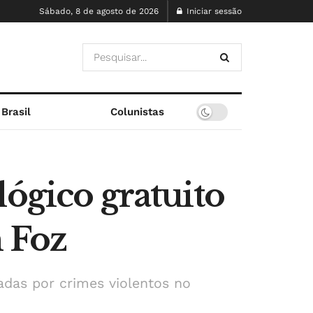
Sábado, 8 de agosto de 2026
Iniciar sessão
Brasil
Colunistas
lógico gratuito
m Foz
adas por crimes violentos no