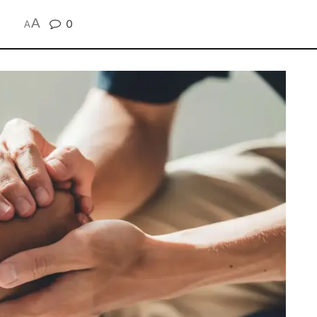
A
0
A