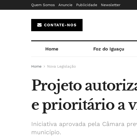
Quem Somos
Anuncie
Publicidade
Newsletter
CONTATE-NOS
Home
Foz do Iguaçu
Home
Nova Legislação
Projeto autoriz
e prioritário a
Iniciativa aprovada pela Câmara pr
município.