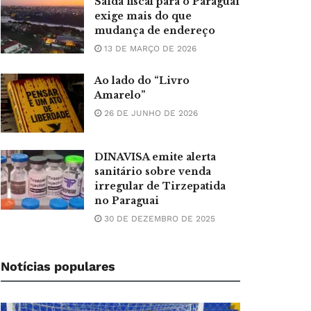
Saída fiscal para o Paraguai
exige mais do que
mudança de endereço
13 DE MARÇO DE 2026
Ao lado do “Livro
Amarelo”
26 DE JUNHO DE 2026
DINAVISA emite alerta
sanitário sobre venda
irregular de Tirzepatida
no Paraguai
30 DE DEZEMBRO DE 2025
Notícias populares