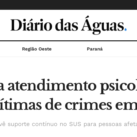
Região Oeste
Paraná
a atendimento psico
 vítimas de crimes e
evê suporte contínuo no SUS para pessoas afet