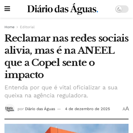
Home
Editorial
Reclamar nas redes sociais
alivia, mas é na ANEEL
que a Copel sente o
impacto
Entenda por que é vital oficializar a sua
queixa na agência reguladora.
A
por
Diário das Águas
4 de dezembro de 2025
A