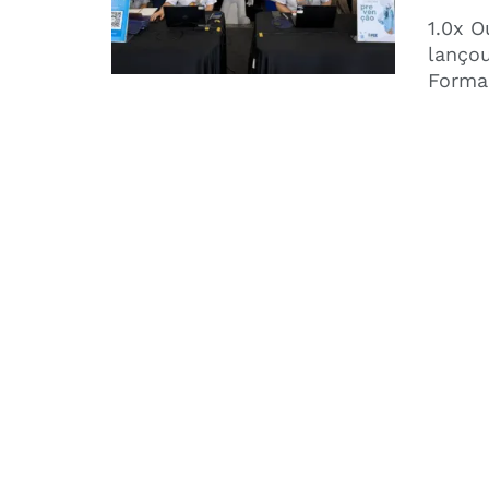
1.0x O
lanço
Formaç