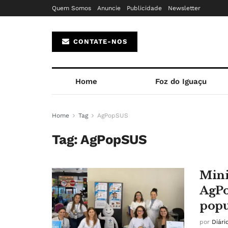
Quem Somos
Anuncie
Publicidade
Newsletter
CONTATE-NOS
Home
Foz do Iguaçu
Home
Tag
AgPopSUS
Tag:
AgPopSUS
Mini
AgPo
popu
por
Diári