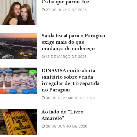
O dia que parou Foz
27 DE JULHO DE 2026
Saída fiscal para o Paraguai
exige mais do que
mudança de endereço
13 DE MARÇO DE 2026
DINAVISA emite alerta
sanitário sobre venda
irregular de Tirzepatida
no Paraguai
30 DE DEZEMBRO DE 2025
Ao lado do “Livro
Amarelo”
26 DE JUNHO DE 2026