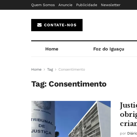
Quem Somos
Anuncie
Publicidade
Newsletter
CONTATE-NOS
Home
Foz do Iguaçu
Home
Tag
Consentimento
Tag:
Consentimento
Just
obri
cria
por
Diári