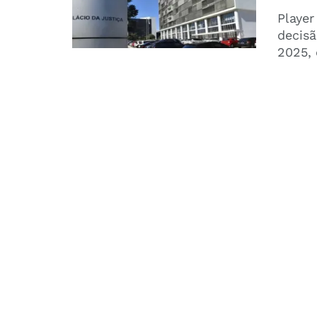
Player
decisã
2025, 