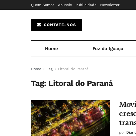
Quem Somos
Anuncie
Publicidade
Newsletter
CONTATE-NOS
Home
Foz do Iguaçu
Home
Tag
Litoral do Paraná
Tag:
Litoral do Paraná
Movi
cres
tran
por
Diári