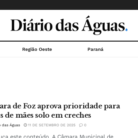
Região Oeste
Paraná
ra de Foz aprova prioridade para
os de mães solo em creches
o das Águas
11 DE SETEMBRO DE 2025
0
uça este conteúdo. A Câmara Municipal de