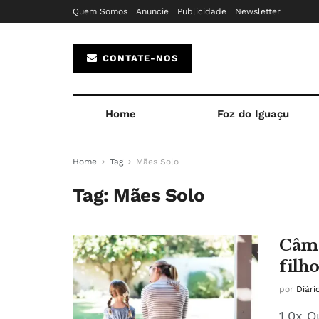
Quem Somos
Anuncie
Publicidade
Newsletter
CONTATE-NOS
Home
Foz do Iguaçu
Home
Tag
Mães Solo
Tag:
Mães Solo
Câma
filh
por
Diári
1.0x O