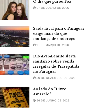
O dia que parou Foz
27 DE JULHO DE 2026
Saída fiscal para o Paraguai
exige mais do que
mudança de endereço
13 DE MARÇO DE 2026
DINAVISA emite alerta
sanitário sobre venda
irregular de Tirzepatida
no Paraguai
30 DE DEZEMBRO DE 2025
Ao lado do “Livro
Amarelo”
26 DE JUNHO DE 2026