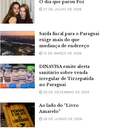
O dia que parou Foz
27 DE JULHO DE 2026
Saída fiscal para o Paraguai
exige mais do que
mudança de endereço
13 DE MARÇO DE 2026
DINAVISA emite alerta
sanitário sobre venda
irregular de Tirzepatida
no Paraguai
30 DE DEZEMBRO DE 2025
Ao lado do “Livro
Amarelo”
26 DE JUNHO DE 2026