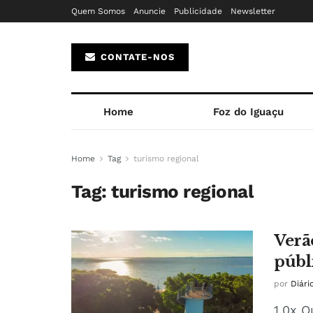
Quem Somos
Anuncie
Publicidade
Newsletter
CONTATE-NOS
Home
Foz do Iguaçu
Home
Tag
turismo regional
Tag:
turismo regional
Verã
públ
por
Diári
1.0x O