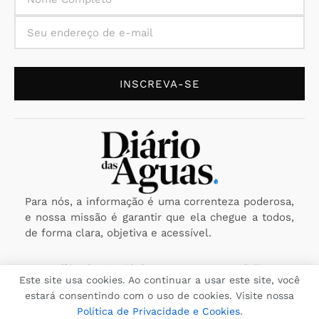
INSCREVA-SE
Para nós, a informação é uma correnteza poderosa,
e nossa missão é garantir que ela chegue a todos,
de forma clara, objetiva e acessível.
Política de Privacidade
Termos e Condições
Este site usa cookies. Ao continuar a usar este site, você
estará consentindo com o uso de cookies. Visite nossa
Copyright © 2025 Diário das Águas - A fonte que você confia.
Política Editorial
Reportar Erro
Enviar Notícia
Política de Privacidade e Cookies
.
Todos os direitos reservados. CNPJ: 29.116.260/0001-09