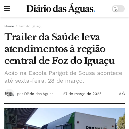
Home
Foz do Iguaçu
Trailer da Saúde leva
atendimentos à região
central de Foz do Iguaçu
Ação na Escola Parigot de Sousa acontece
até sexta-feira, 28 de março.
A
por
Diário das Águas
27 de março de 2025
A