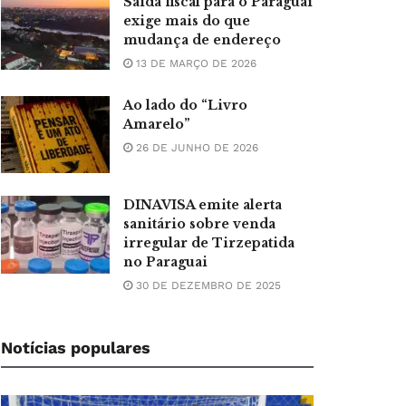
Saída fiscal para o Paraguai
exige mais do que
mudança de endereço
13 DE MARÇO DE 2026
Ao lado do “Livro
Amarelo”
26 DE JUNHO DE 2026
DINAVISA emite alerta
sanitário sobre venda
irregular de Tirzepatida
no Paraguai
30 DE DEZEMBRO DE 2025
Notícias populares