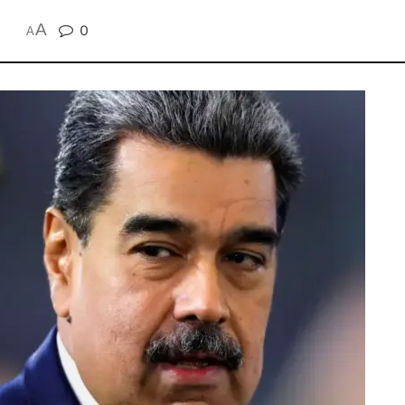
A
0
A