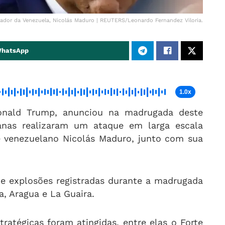
tador da Venezuela, Nicolás Maduro | REUTERS/Leonardo Fernandez Viloria.
WhatsApp
1.0x
onald Trump, anunciou na madrugada deste
anas realizaram um ataque em larga escala
e venezuelano Nicolás Maduro, junto com sua
de explosões registradas durante a madrugada
, Aragua e La Guaira.
tratégicas foram atingidas, entre elas o Forte