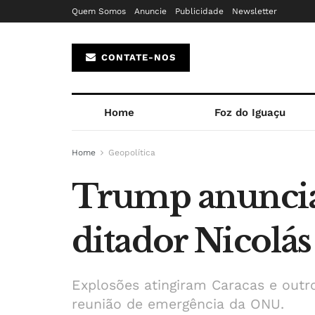
Quem Somos
Anuncie
Publicidade
Newsletter
CONTATE-NOS
Home
Foz do Iguaçu
Home
Geopolítica
Trump anuncia 
ditador Nicolá
Explosões atingiram Caracas e out
reunião de emergência da ONU.