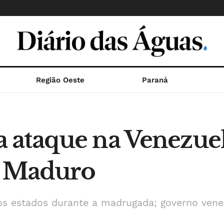
Região Oeste
Paraná
ataque na Venezuel
s Maduro
ros estados durante a madrugada; governo ven