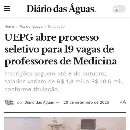
Home
Foz do Iguaçu
Educação
UEPG abre processo
seletivo para 19 vagas de
professores de Medicina
Inscrições seguem até 8 de outubro;
salários variam de R$ 1,8 mil a R$ 10,6 mil,
conforme titulação.
A
por
Diário das Águas
29 de setembro de 2025
A