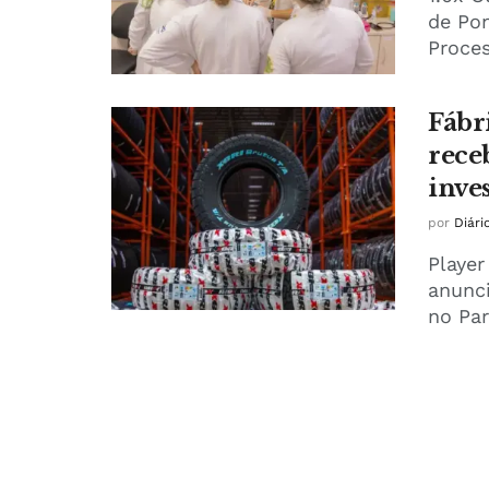
de Pon
Proces
Fábr
rece
inve
por
Diári
Player
anunci
no Par