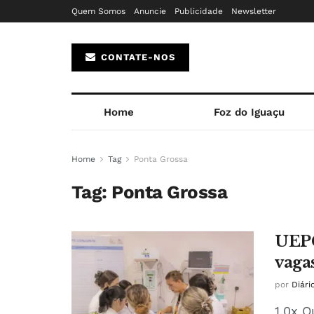
Quem Somos
Anuncie
Publicidade
Newsletter
CONTATE-NOS
Home
Foz do Iguaçu
Home
Tag
Ponta Grossa
Tag:
Ponta Grossa
UEPG
vaga
por
Diári
1.0x O