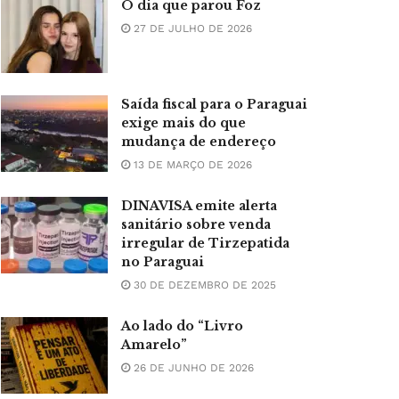
O dia que parou Foz
27 DE JULHO DE 2026
Saída fiscal para o Paraguai
exige mais do que
mudança de endereço
13 DE MARÇO DE 2026
DINAVISA emite alerta
sanitário sobre venda
irregular de Tirzepatida
no Paraguai
30 DE DEZEMBRO DE 2025
Ao lado do “Livro
Amarelo”
26 DE JUNHO DE 2026