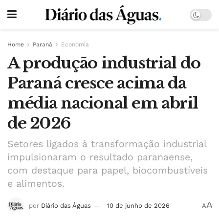
Home
Paraná
Economia
A produção industrial do
Paraná cresce acima da
média nacional em abril
de 2026
Setores ligados à transformação industrial
impulsionaram o resultado paranaense,
com destaque para papel, biocombustíveis
e alimentos.
A
por
Diário das Águas
10 de junho de 2026
A