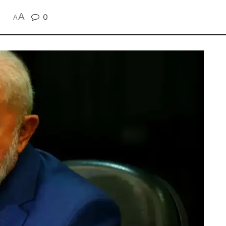
A
0
A