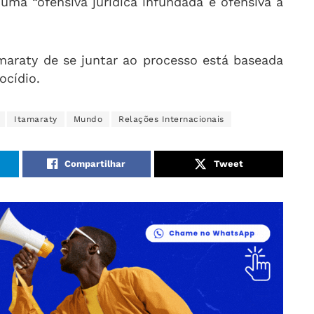
uma “ofensiva jurídica infundada e ofensiva à
amaraty de se juntar ao processo está baseada
ocídio.
Itamaraty
Mundo
Relações Internacionais
Compartilhar
Tweet