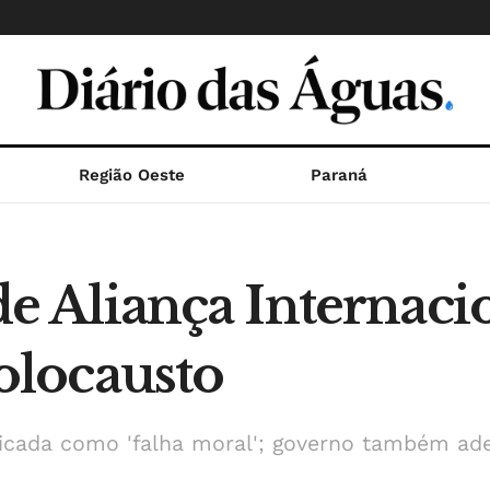
Região Oeste
Paraná
 de Aliança Internaci
locausto
iticada como 'falha moral'; governo também ade