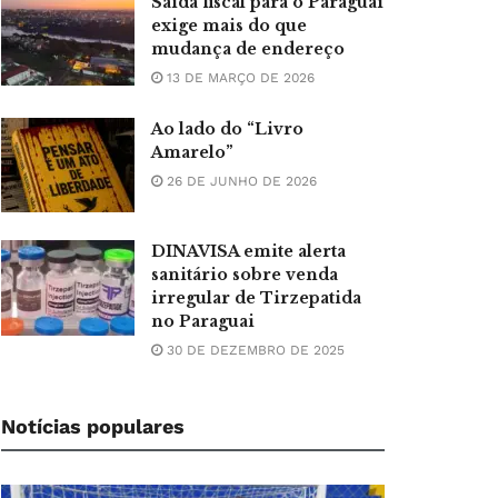
Saída fiscal para o Paraguai
exige mais do que
mudança de endereço
13 DE MARÇO DE 2026
Ao lado do “Livro
Amarelo”
26 DE JUNHO DE 2026
DINAVISA emite alerta
sanitário sobre venda
irregular de Tirzepatida
no Paraguai
30 DE DEZEMBRO DE 2025
Notícias populares