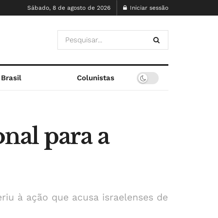
Sábado, 8 de agosto de 2026
Iniciar sessão
Brasil
Colunistas
onal para a
riu à ação que acusa israelenses de