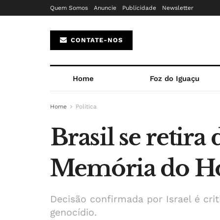
Quem Somos
Anuncie
Publicidade
Newsletter
CONTATE-NOS
Home
Foz do Iguaçu
Home
Política
Brasil se retira
Memória do Ho
Decisão confirmada por Israel é cr
genocídio.