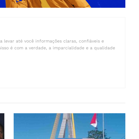
a levar até você informações claras, confiáveis e
isso é com a verdade, a imparcialidade e a qualidade