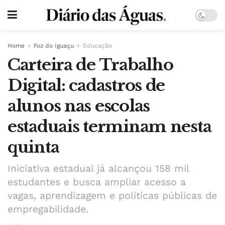
Home
Foz do Iguaçu
Educação
Carteira de Trabalho
Digital: cadastros de
alunos nas escolas
estaduais terminam nesta
quinta
Iniciativa estadual já alcançou 158 mil
estudantes e busca ampliar acesso a
vagas, aprendizagem e políticas públicas de
empregabilidade.