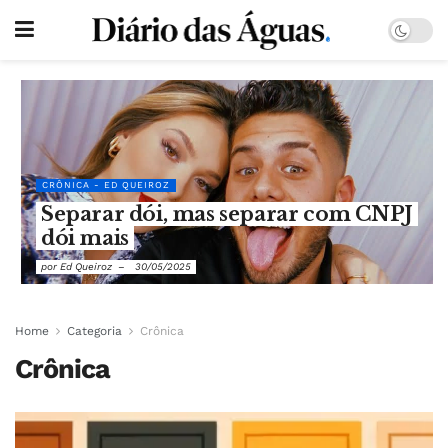
CRÔNICA - ED QUEIROZ
Separar dói, mas separar com CNPJ
dói mais
por
Ed Queiroz
30/05/2025
Home
Categoria
Crônica
Crônica