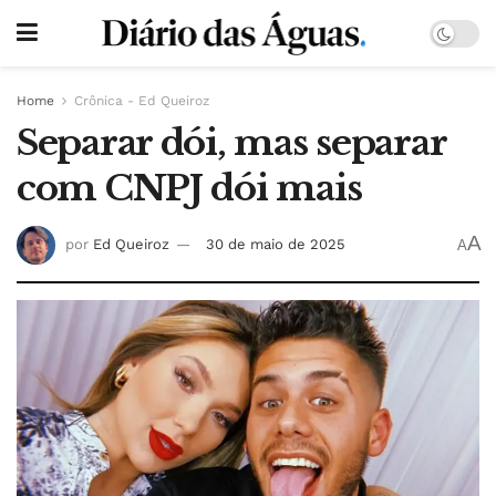
Home
Crônica - Ed Queiroz
Separar dói, mas separar
com CNPJ dói mais
A
por
Ed Queiroz
30 de maio de 2025
A