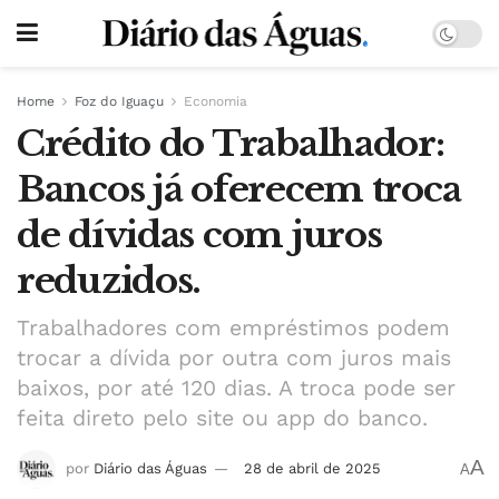
Home
Foz do Iguaçu
Economia
Crédito do Trabalhador:
Bancos já oferecem troca
de dívidas com juros
reduzidos.
Trabalhadores com empréstimos podem
trocar a dívida por outra com juros mais
baixos, por até 120 dias. A troca pode ser
feita direto pelo site ou app do banco.
A
por
Diário das Águas
28 de abril de 2025
A