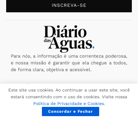
INSCREVA-SE
Para nós, a informação é uma correnteza poderosa,
e nossa missão é garantir que ela chegue a todos,
de forma clara, objetiva e acessível.
Política de Privacidade
Termos e Condições
Este site usa cookies. Ao continuar a usar este site, você
estará consentindo com o uso de cookies. Visite nossa
Copyright © 2025 Diário das Águas - A fonte que você confia.
Política Editorial
Reportar Erro
Enviar Notícia
Política de Privacidade e Cookies
.
Todos os direitos reservados. CNPJ: 29.116.260/0001-09
Concordar e Fechar