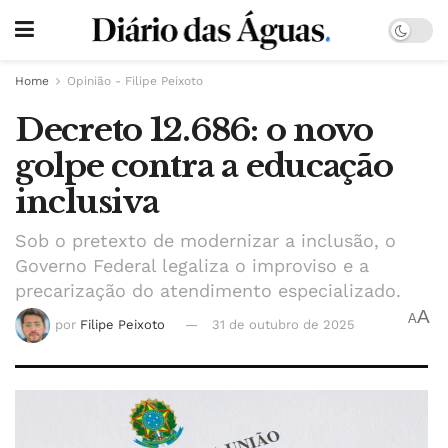
Home
Opinião - Filipe Peixoto
Decreto 12.686: o novo
golpe contra a educação
inclusiva
Sob o pretexto de modernizar a inclusão, o
Governo Federal legaliza o improviso e a
precarização do atendimento especializado.
A
A
por
Filipe Peixoto
31 de outubro de 2025