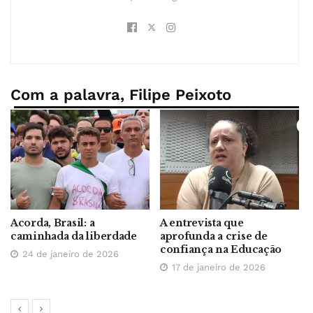
Com a palavra, Filipe Peixoto
A entrevista que
Quando a lei vira
rdade
aprofunda a crise de
instrumento de ving
confiança na Educação
26
6 de janeiro de 2026
17 de janeiro de 2026