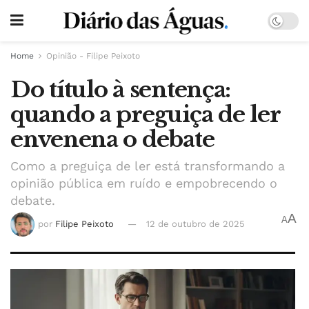
Home
Opinião - Filipe Peixoto
Do título à sentença:
quando a preguiça de ler
envenena o debate
Como a preguiça de ler está transformando a
opinião pública em ruído e empobrecendo o
debate.
A
A
por
Filipe Peixoto
12 de outubro de 2025