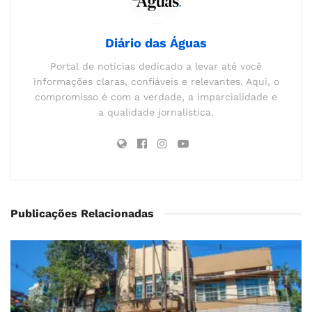
Diário das Águas
Portal de notícias dedicado a levar até você
informações claras, confiáveis e relevantes. Aqui, o
compromisso é com a verdade, a imparcialidade e
a qualidade jornalística.
Publicações Relacionadas