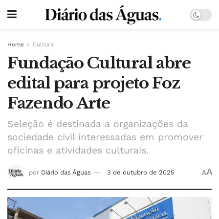
Home
Cultura
Fundação Cultural abre
edital para projeto Foz
Fazendo Arte
Seleção é destinada a organizações da
sociedade civil interessadas em promover
oficinas e atividades culturais.
A
por
Diário das Águas
3 de outubro de 2025
A