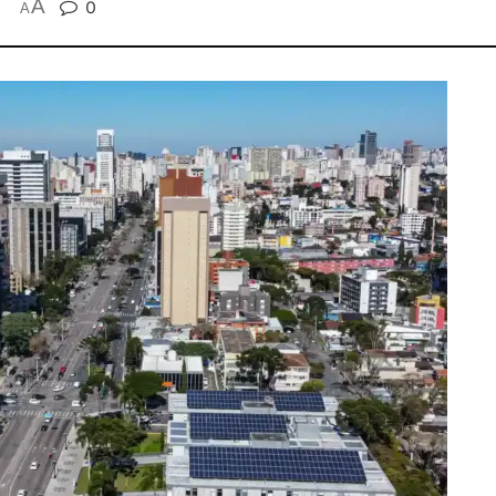
A
0
A