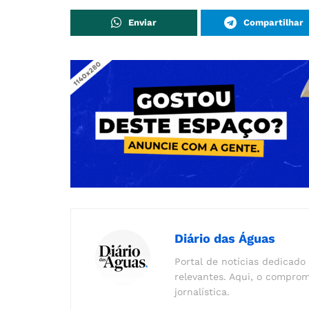
Enviar
Compartilhar
Diário das Águas
Portal de notícias dedicado 
relevantes. Aqui, o comprom
jornalística.