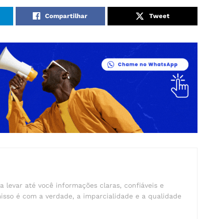
Compartilhar
Tweet
a levar até você informações claras, confiáveis e
isso é com a verdade, a imparcialidade e a qualidade