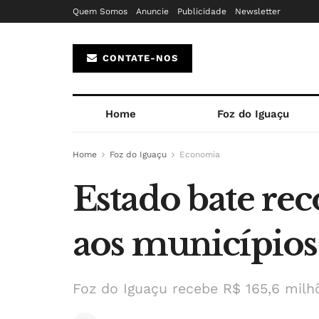
Quem Somos
Anuncie
Publicidade
Newsletter
CONTATE-NOS
Home
Foz do Iguaçu
Home
Foz do Iguaçu
Economia
Estado bate rec
aos município
Foz do Iguaçu recebe R$ 165,6 milh