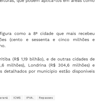
efeituras, que podem aplicá-los em áreas como
 figura como a 8ª cidade que mais recebeu
hões (cento e sessenta e cinco milhões e
ho.
itiba (R$ 1,19 bilhão), e de outras cidades de
,6 milhões), Londrina (R$ 304,6 milhões) e
es detalhados por município estão disponíveis
araná
ICMS
IPVA.
Repasses