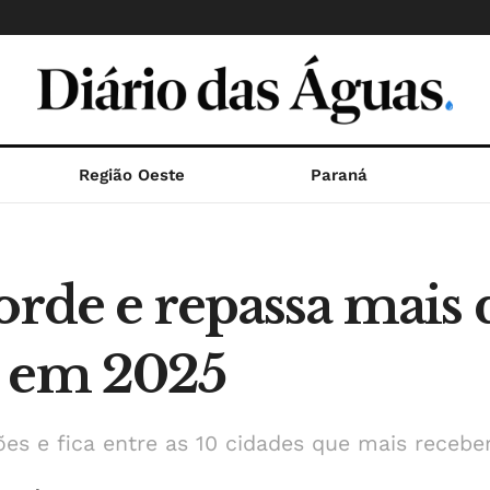
Região Oeste
Paraná
orde e repassa mais 
s em 2025
ões e fica entre as 10 cidades que mais receb