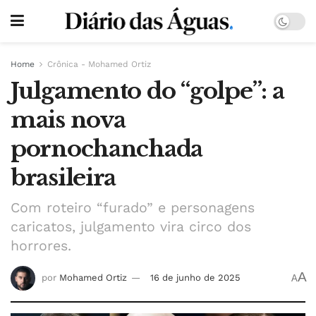
Home
Crônica - Mohamed Ortiz
Julgamento do “golpe”: a
mais nova
pornochanchada
brasileira
Com roteiro “furado” e personagens
caricatos, julgamento vira circo dos
horrores.
A
por
Mohamed Ortiz
16 de junho de 2025
A