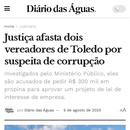
Home
Judiciário
Justiça afasta dois
vereadores de Toledo por
suspeita de corrupção
Investigados pelo Ministério Público, eles
são acusados de pedir R$ 300 mil em
propina para aprovar um projeto de lei de
interesse de empresa.
A
por
Diário das Águas
5 de agosto de 2025
A