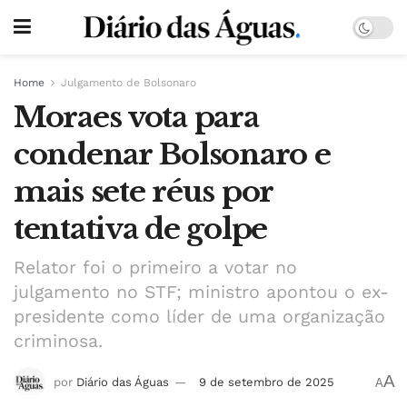
Home
Julgamento de Bolsonaro
Moraes vota para
condenar Bolsonaro e
mais sete réus por
tentativa de golpe
Relator foi o primeiro a votar no
julgamento no STF; ministro apontou o ex-
presidente como líder de uma organização
criminosa.
A
por
Diário das Águas
9 de setembro de 2025
A