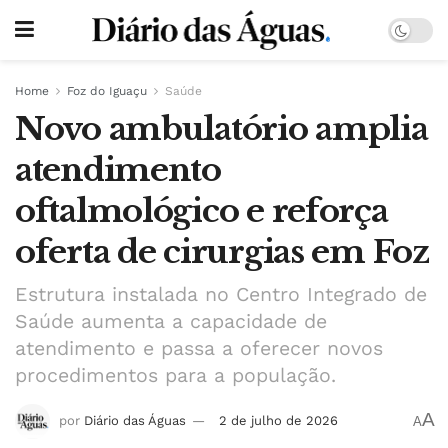
Home
Foz do Iguaçu
Saúde
Novo ambulatório amplia
atendimento
oftalmológico e reforça
oferta de cirurgias em Foz
Estrutura instalada no Centro Integrado de
Saúde aumenta a capacidade de
atendimento e passa a oferecer novos
procedimentos para a população.
A
por
Diário das Águas
2 de julho de 2026
A