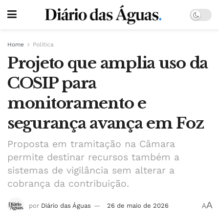
Home
Política
Projeto que amplia uso da
COSIP para
monitoramento e
segurança avança em Foz
Proposta em tramitação na Câmara
permite destinar recursos também a
sistemas de vigilância sem alterar a
cobrança da contribuição.
A
por
Diário das Águas
26 de maio de 2026
A