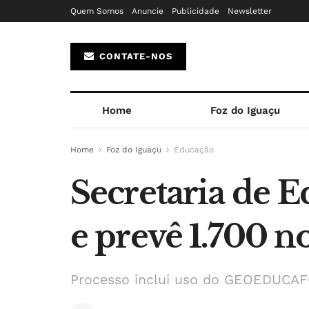
Quem Somos
Anuncie
Publicidade
Newsletter
CONTATE-NOS
Home
Foz do Iguaçu
Home
Foz do Iguaçu
Educação
Secretaria de E
e prevê 1.700 n
Processo inclui uso do GEOEDUCAFO