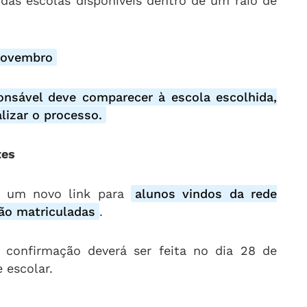
 das escolas disponíveis dentro de um raio de
 novembro
onsável deve comparecer à escola escolhida,
izar o processo.
tes
o um novo link para
alunos vindos da rede
tão matriculadas
.
a confirmação deverá ser feita no dia 28 de
 escolar.