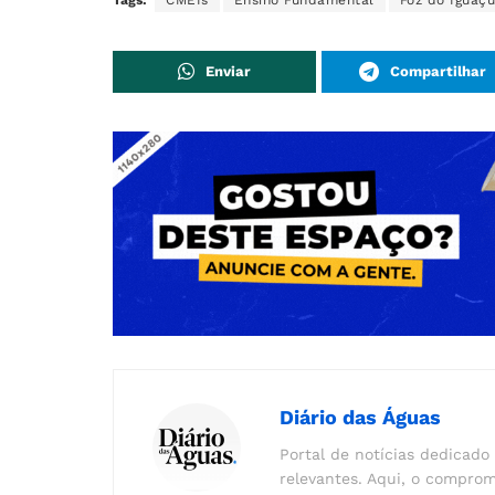
Tags:
CMEIs
Ensino Fundamental
Foz do Iguaçu
Enviar
Compartilhar
Diário das Águas
Portal de notícias dedicado 
relevantes. Aqui, o comprom