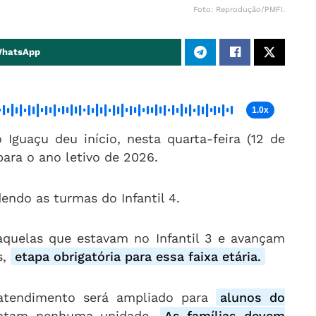
Foto: Reprodução/PMFI.
WhatsApp
1.0x
Iguaçu deu início, nesta quarta-feira (12 de
ara o ano letivo de 2026.
endo as turmas do Infantil 4.
 aquelas que estavam no Infantil 3 e avançam
s,
etapa obrigatória para essa faixa etária.
atendimento será ampliado para
alunos do
entam nenhuma unidade.
As famílias devem