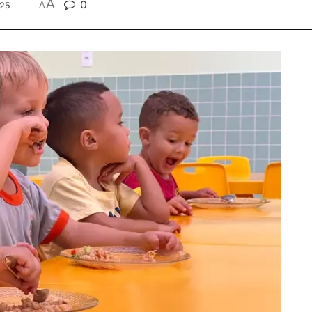
A
0
025
A