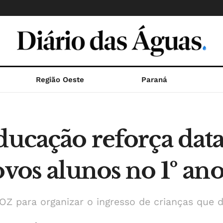
Região Oeste
Paraná
ducação reforça data
ovos alunos no 1º a
Z para organizar o ingresso de crianças que 