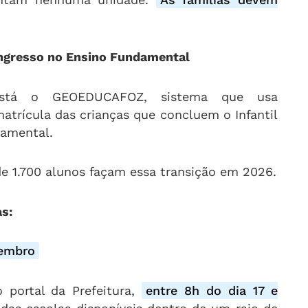
ngresso no Ensino Fundamental
está o GEOEDUCAFOZ, sistema que usa
atrícula das crianças que concluem o Infantil
damental.
de 1.700 alunos façam essa transição em 2026.
s:
vembro
o portal da Prefeitura,
entre 8h do dia 17 e