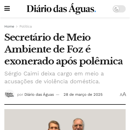
Home
Política
Secretário de Meio
Ambiente de Foz é
exonerado após polêmica
Sérgio Caimi deixa cargo em meio a
acusações de violência doméstica.
A
por
Diário das Águas
28 de março de 2025
A