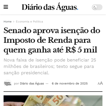
Home
Economia e Política
Senado aprova isenção do
Imposto de Renda para
quem ganha até R$ 5 mil
Nova faixa de isenção pode beneficiar 25
milhões de brasileiros; texto segue para
sanção presidencial.
A
por
Diário das Águas
6 de novembro de 2025
A