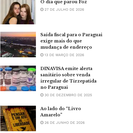
O dia que parou Foz
27 DE JULHO DE 2026
Saída fiscal para o Paraguai
exige mais do que
mudança de endereço
13 DE MARÇO DE 2026
DINAVISA emite alerta
sanitário sobre venda
irregular de Tirzepatida
no Paraguai
30 DE DEZEMBRO DE 2025
Ao lado do “Livro
Amarelo”
26 DE JUNHO DE 2026