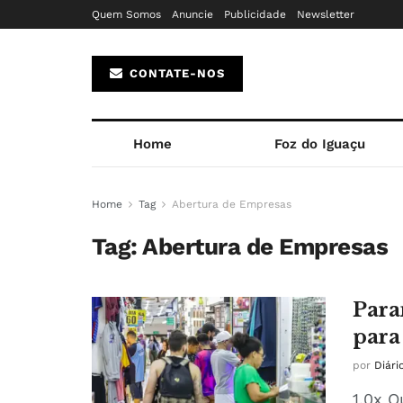
Quem Somos
Anuncie
Publicidade
Newsletter
CONTATE-NOS
Home
Foz do Iguaçu
Home
Tag
Abertura de Empresas
Tag:
Abertura de Empresas
Para
para
por
Diári
1.0x O