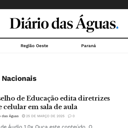
Região Oeste
Paraná
s Nacionais
elho de Educação edita diretrizes
e celular em sala de aula
o das Águas
25 DE MARÇO DE 2025
0
 de Áudio 1.0x Ouça este conteúdo. O