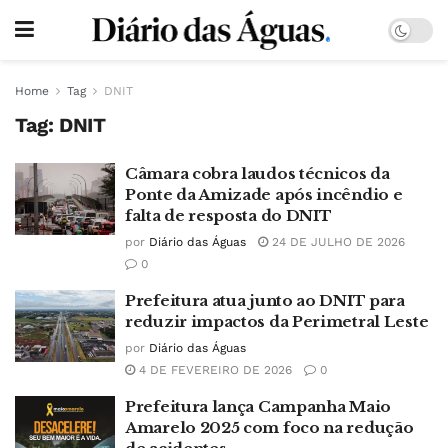
Home
Tag
DNIT
Tag:
DNIT
Câmara cobra laudos técnicos da
Ponte da Amizade após incêndio e
falta de resposta do DNIT
por
Diário das Águas
24 DE JULHO DE 2026
0
Prefeitura atua junto ao DNIT para
reduzir impactos da Perimetral Leste
por
Diário das Águas
4 DE FEVEREIRO DE 2026
0
Prefeitura lança Campanha Maio
Amarelo 2025 com foco na redução